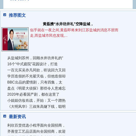
推荐图文
黄磊携“水井坊井礼”空降盐城，
似乎就在一夜之间,黄磊即将来到江苏盐城的消息不胫而
走,而盐城市民也发现,...
从盐城到苏州，回顾水井坊井礼的“
16个“中式庭院”花园设计，打造
一百元买吴亦凡同款，听说回力又回
学历造假的不光翟天临，但他造假却
BBC出品的爱情剧，只有四集，太
盘点《明星大侦探》那些令人意难忘
2020年必看国产剧，都在这里了
小姐姐仿妆肖战，开始：又一个蹭热
《大明风华》三叔朱高燧下线，聪明
最新资讯
利欣百货优选小程序面向全国招商，
齐善堂工艺品店面向全国招商，欢迎