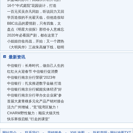
16个“中式庭院”花园设计，打造
一百元买吴亦凡同款，听说回力又回
学历造假的不光翟天临，但他造假却
BBC出品的爱情剧，只有四集，太
盘点《明星大侦探》那些令人意难忘
2020年必看国产剧，都在这里了
小姐姐仿妆肖战，开始：又一个蹭热
《大明风华》三叔朱高燧下线，聪明
最新资讯
中信银行：长寿时代，做自己人生的
红红火火迎春节 中信银行促消费
中信银行南京分行荣获“2023年
中信银行：扎实推进数字金融 打造
中信银行南京分行赋能实体经济“好
中信银行南京分行举办女企业家“参
首届大麦青稞多元化产品产销对接会
活力广州增城，“竞”现湾区魅力！
CHARM野性魅力：顺应犬猫天性
快乐寒假启航 “行走的课堂”
网站简介
-
联系我们
-
营销服务
-
XML地图
-
版权声明
-
网站地图
TXT