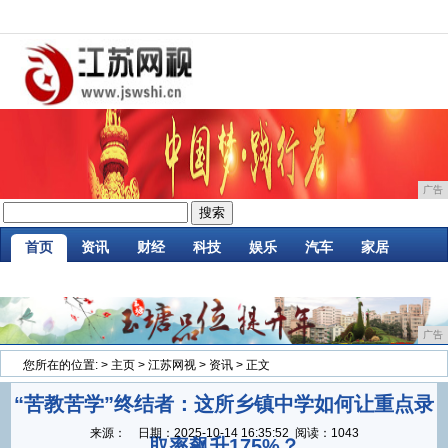
广告
首页
资讯
财经
科技
娱乐
汽车
家居
企业
游戏
美食
商讯
消费
微商
广告
您所在的位置:
>
主页
>
江苏网视
>
资讯
> 正文
“苦教苦学”终结者：这所乡镇中学如何让重点录
来源：
日期：
2025-10-14 16:35:52
阅读：1043
取率飙升175%？