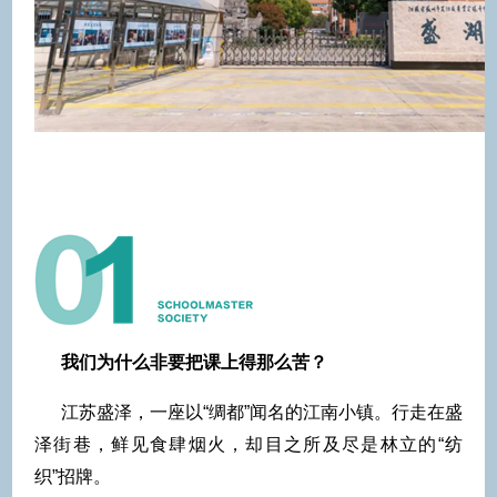
我们为什么非要把课上得那么苦？
江苏盛泽，一座以“绸都”闻名的江南小镇。行走在盛
泽街巷，鲜见食肆烟火，却目之所及尽是林立的“纺
织”招牌。