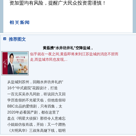
资加盟均有风险，提醒广大民众投资需谨慎！
推荐图文
黄磊携“水井坊井礼”空降盐城，
似乎就在一夜之间,黄磊即将来到江苏盐城的消息不胫而
走,而盐城市民也发现,...
从盐城到苏州，回顾水井坊井礼的“
16个“中式庭院”花园设计，打造
一百元买吴亦凡同款，听说回力又回
学历造假的不光翟天临，但他造假却
BBC出品的爱情剧，只有四集，太
2020年必看国产剧，都在这里了
盘点《明星大侦探》那些令人意难忘
小姐姐仿妆肖战，开始：又一个蹭热
《大明风华》三叔朱高燧下线，聪明