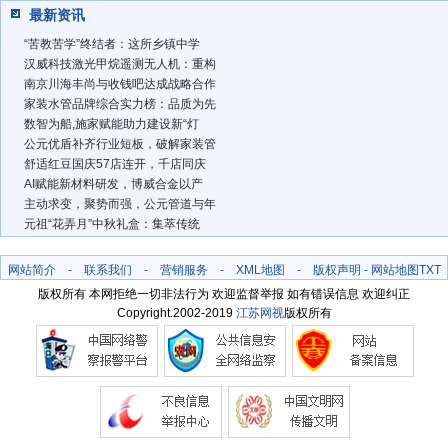
最新资讯
“苦教苦学”终结者：这所乡镇中学
汉威科技激光甲烷遥测无人机：重构
南京川海丰尚与收钱吧达成战略合作
家装水管品牌综合实力榜：品质为先
数智为船,施家赋能助力建设新“灯
公元优盾补齐行业短板，破解家装管
舒适红豆国庆57店连开，千店同庆
AI赋能新材料研发，博威合金以产
主动求变，聚势而强，公元管道与年
元祖“花弄月”中秋礼盒：集萃传统
网站简介
-
联系我们
-
营销服务
-
XML地图
-
版权声明
-
网站地图
TXT
版权所有 本网拒绝一切非法行为 欢迎监督举报 如有错误信息 欢迎纠正
Copyright.2002-2019
江苏网视
版权所有