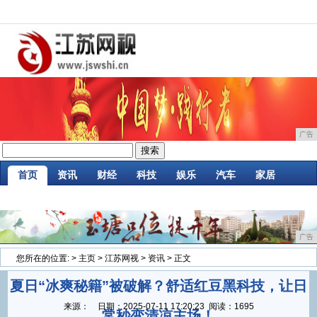
广告
首页
资讯
财经
科技
娱乐
汽车
家居
企业
游戏
美食
商讯
消费
微商
广告
您所在的位置:
>
主页
>
江苏网视
>
资讯
> 正文
夏日“冰爽秘籍”被破解？舒适红豆黑科技，让日
来源：
日期：
2025-07-11 17:20:23
阅读：1695
常秒变清凉主场！