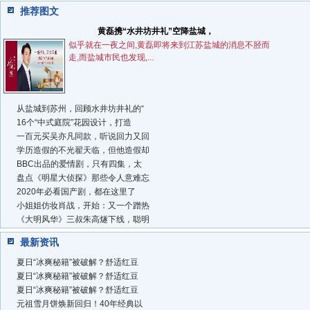
推荐图文
黄磊携“水井坊井礼”空降盐城，
似乎就在一夜之间,黄磊即将来到江苏盐城的消息不胫而
走,而盐城市民也发现,...
从盐城到苏州，回顾水井坊井礼的“
16个“中式庭院”花园设计，打造
一百元买吴亦凡同款，听说回力又回
学历造假的不光翟天临，但他造假却
BBC出品的爱情剧，只有四集，太
盘点《明星大侦探》那些令人意难忘
2020年必看国产剧，都在这里了
小姐姐仿妆肖战，开始：又一个蹭热
《大明风华》三叔朱高燧下线，聪明
最新资讯
夏日“冰爽秘籍”被破解？舒适红豆
夏日“冰爽秘籍”被破解？舒适红豆
夏日“冰爽秘籍”被破解？舒适红豆
元祖雪月饼焕新回归！40年经典以