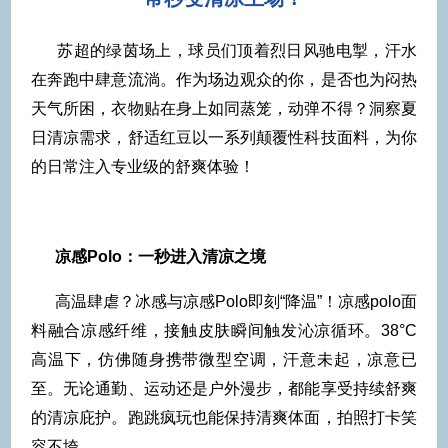
苏超的绿茵场上，球员们顶着烈日风驰电掣，汗水
在奔跑中肆意流淌。作为场边观众的你，是否也为闷热
天气所困，衣物贴在身上如同蒸笼，动弹不得？洞察夏
日清凉需求，舒适红豆以一系列颠覆性科技面料，为你
的日常注入专业级的舒爽体验！
凉感Polo：一秒进入清凉之境
高温肆虐？冰感与凉感Polo即刻“降温”！凉感polo面
料融合凉感纤维，接触皮肤瞬间触发沁凉循环。38°C
高温下，仿佛随身携带微型空调，汗意未起，凉意已
至。无论通勤、运动还是户外漫步，都能享受持续舒爽
的清凉庇护。跑跳疯玩也能保持清爽体面，拍照打卡笑
容不垮。