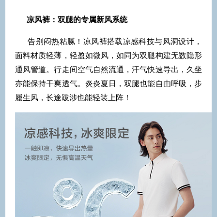
凉风裤：双腿的专属新风系统
告别闷热粘腻！凉风裤搭载凉感科技与风洞设计，
面料材质轻薄，轻盈如微风，如同为双腿构建无数隐形
通风管道。行走间空气自然流通，汗气快速导出，久坐
亦能保持干爽透气。炎炎夏日，双腿也能自由呼吸，步
履生风，长途跋涉也能轻装上阵！