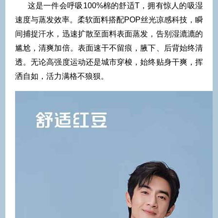
这是一件会呼吸100%棉的舒适T，拥有惊人的吸湿
速度与蒸发效率。柔软面料搭配POP丝光凉感科技，瞬
间捕捉汗水，迅速扩散至面料表面蒸发，告别湿漉漉的
尴尬，清爽加倍。表面速干不留痕，腋下、后背始终清
透。无论高强度运动还是城市穿梭，始终贴身干爽，挥
洒自如，活力满格不狼狈。