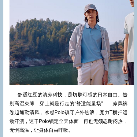
舒适红豆的清凉科技，是切肤可感的日常自由。告
别高温束缚，穿上就是行走的“舒适能量场”——凉风裤
卷起通勤清风，冰感Polo镇守户外热浪，魔力T横扫运
动汗渍，速干Polo锁定全天体面，再也无须忍耐闷热，
无惧高温，让身体自由呼吸。