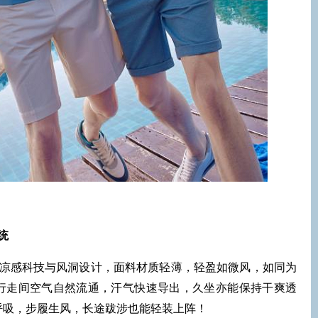
统
凉感科技与风洞设计，面料材质轻薄，轻盈如微风，如同为
行走间空气自然流通，汗气快速导出，久坐亦能保持干爽透
呼吸，步履生风，长途跋涉也能轻装上阵！