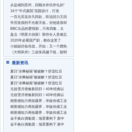
从盐城到苏州，回顾水井坊井礼的“
16个“中式庭院”花园设计，打造
一百元买吴亦凡同款，听说回力又回
学历造假的不光翟天临，但他造假却
BBC出品的爱情剧，只有四集，太
盘点《明星大侦探》那些令人意难忘
2020年必看国产剧，都在这里了
小姐姐仿妆肖战，开始：又一个蹭热
《大明风华》三叔朱高燧下线，聪明
最新资讯
夏日“冰爽秘籍”被破解？舒适红豆
夏日“冰爽秘籍”被破解？舒适红豆
夏日“冰爽秘籍”被破解？舒适红豆
元祖雪月饼焕新回归！40年经典以
元祖雪月饼焕新回归！40年经典以
精密感知力再拓疆界，华旋传感工业
精密感知力再拓疆界，华旋传感工业
精密感知力再拓疆界，华旋传感工业
金不换白酒集团：场景重构下 新中
金不换白酒集团：场景重构下 新中