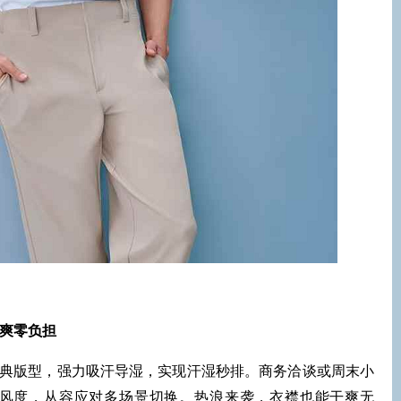
酷爽零负担
合经典版型，强力吸汗导湿，实现汗湿秒排。商务洽谈或周末小
风度，从容应对多场景切换。热浪来袭，衣襟也能干爽无