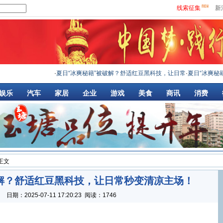
线索征集
新
·
夏日“冰爽秘籍”被破解？舒适红豆黑科技，让日常
·
夏日“冰爽秘籍”被破
娱乐
汽车
家居
企业
游戏
美食
商讯
消费
 正文
破解？舒适红豆黑科技，让日常秒变清凉主场！
：
日期：
2025-07-11 17:20:23
阅读：1746