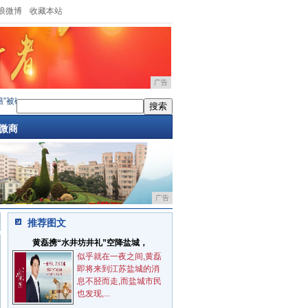
浪微博
收藏本站
广告
解？舒适红豆黑科技，让日常
·
夏日“冰爽秘籍”被破解？舒适红豆黑科技，让日常
·
元祖雪
微商
广告
推荐图文
黄磊携“水井坊井礼”空降盐城，
似乎就在一夜之间,黄磊
即将来到江苏盐城的消
息不胫而走,而盐城市民
也发现,...