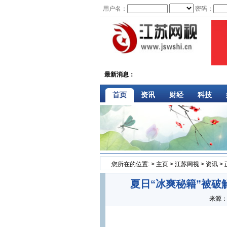
用户名：
密码：
最新消息：
首页
资讯
财经
科技
您所在的位置:
>
主页
>
江苏网视
>
资讯
>
夏日“冰爽秘籍”被
来源