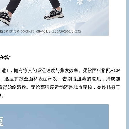
在线”
舒适T，拥有惊人的吸湿速度与蒸发效率。柔软面料搭配POP
，迅速扩散至面料表面蒸发，告别湿漉漉的尴尬，清爽加
后背始终清透。无论高强度运动还是城市穿梭，始终贴身干
狈。