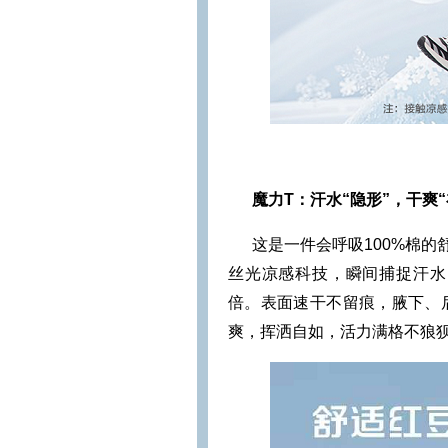
魔力T：汗水“隐形”，干爽“
这是一件会呼吸100%棉的
丝光凉感科技，瞬间捕捉汗水
倍。表面速干不留痕，腋下、
爽，挥洒自如，活力满格不狼