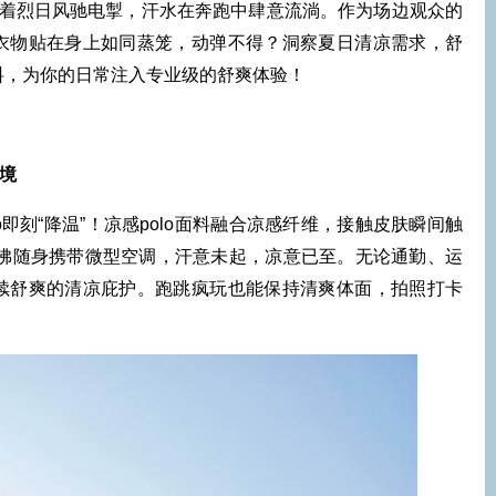
烈日风驰电掣，汗水在奔跑中肆意流淌。作为场边观众的
衣物贴在身上如同蒸笼，动弹不得？洞察夏日清凉需求，舒
料，为你的日常注入专业级的舒爽体验！
之境
o即刻“降温”！凉感polo面料融合凉感纤维，接触皮肤瞬间触
仿佛随身携带微型空调，汗意未起，凉意已至。无论通勤、运
续舒爽的清凉庇护。跑跳疯玩也能保持清爽体面，拍照打卡