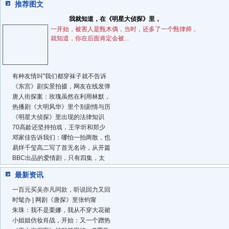
推荐图文
我就知道，在《明星大侦探》里，
一开始，被害人是甄木偶，当时，还多了一个甄律师，
就知道，你在后面肯定会被...
有种友情叫"我们都穿袜子就不告诉
《东宫》剧实景拍摄，网友在线发弹
唐人街探案：玫瑰虽然在利用林默，
热播剧《大明风华》里个别剧情与历
《明星大侦探》里出现的法律知识
70高龄还坚持拍戏，王学圻和郑少
邓家佳告诉我们：哪怕一拍两散，也
易烊千玺高二写了首无名诗，从开篇
BBC出品的爱情剧，只有四集，太
最新资讯
一百元买吴亦凡同款，听说回力又回
时髦办 | 网剧《唐探》里张钧甯
朱珠：我不是栗娜，我从不穿大花裙
小姐姐仿妆肖战，开始：又一个蹭热