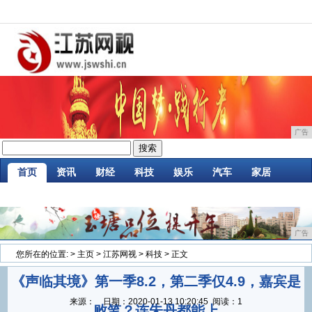
广告
首页
资讯
财经
科技
娱乐
汽车
家居
企业
游戏
美食
商讯
消费
微商
广告
您所在的位置:
>
主页
>
江苏网视
>
科技
> 正文
《声临其境》第一季8.2，第二季仅4.9，嘉宾是
来源：
日期：
2020-01-13 10:20:45
阅读：1
败笔？连朱丹都能上