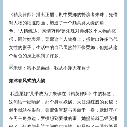
《精英律师》播出正酣，剧中栗娜的扮演者朱珠，凭借
对人物的细腻刻画，塑造了一个颇具路人缘的角
色。“人情练达、风情万种”是朱珠对栗娜这个人物的概
括，同时她表示，栗娜这个人物身上，折射出许多当代
女性的影子，生活中的自己虽然并不像栗娜，但她从这
个角色的身上学到了许多。
如沐春风式的人物
“我是栗娜”几乎成为了朱珠在《精英律师》中的标签，
这句话一经响起，那个身材妖娆、大波浪红唇的女秘书
似乎就站在眼前。栗娜集智慧与美貌于一身，默默守护
在男主角身边，罗槟想到要做的事，她提前就已经安排
好了；何赛与蓝兰之间暗生情愫，她只扫了一眼就能看