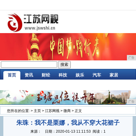
广告
首页
资讯
财经
科技
娱乐
汽车
家居
企业
游戏
美食
商讯
消费
微商
广告
您所在的位置:
>
主页
>
江苏网视
>
微商
> 正文
朱珠：我不是栗娜，我从不穿大花裙子
来源：
日期：
2020-01-13 11:11:53
阅读：1