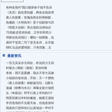
有种友情叫"我们都穿袜子就不告诉
《东宫》剧实景拍摄，网友在线发弹
唐人街探案：玫瑰虽然在利用林默，
热播剧《大明风华》里个别剧情与历
《明星大侦探》里出现的法律知识
70高龄还坚持拍戏，王学圻和郑少
邓家佳告诉我们：哪怕一拍两散，也
易烊千玺高二写了首无名诗，从开篇
BBC出品的爱情剧，只有四集，太
最新资讯
一百元买吴亦凡同款，听说回力又回
时髦办 | 网剧《唐探》里张钧甯
朱珠：我不是栗娜，我从不穿大花裙
小姐姐仿妆肖战，开始：又一个蹭热
《唐人街探案》林默篇完结，Q露马
漫威《猎鹰与冬兵》再曝全新片场照
从《奇葩说》辩手们身上学到的3个
明星回家过年时的尴尬，杨紫王源纷
学历造假的不光翟天临，但他造假却
我真的只想和你们认真地说一声对不