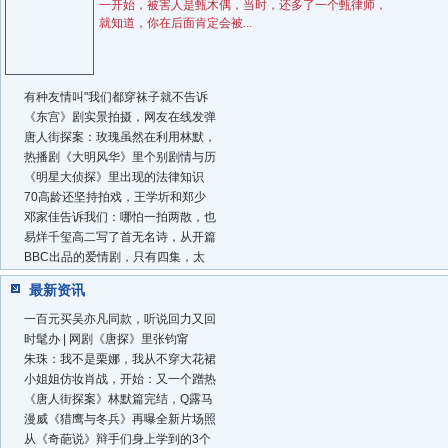
一开始，被害人是甄木偶，当时，还多了一个甄律师，
就知道，你在后面肯定会被...
有种友情叫"我们都穿袜子就不告诉
《东宫》剧实景拍摄，网友在线发弹
唐人街探案：玫瑰虽然在利用林默，
热播剧《大明风华》里个别剧情与历
《明星大侦探》里出现的法律知识
70高龄还坚持拍戏，王学圻和郑少
邓家佳告诉我们：哪怕一拍两散，也
易烊千玺高二写了首无名诗，从开篇
BBC出品的爱情剧，只有四集，太
最新资讯
一百元买吴亦凡同款，听说回力又回
时髦办 | 网剧《唐探》里张钧甯
朱珠：我不是栗娜，我从不穿大花裙
小姐姐仿妆肖战，开始：又一个蹭热
《唐人街探案》林默篇完结，Q露马
漫威《猎鹰与冬兵》再曝全新片场照
从《奇葩说》辩手们身上学到的3个