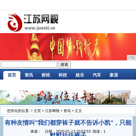
广告
首页
资讯
财经
科技
娱乐
汽车
家居
企业
游戏
美食
商讯
消费
微商
广告
您所在的位置:
>
主页
>
江苏网视
>
资讯
> 正文
有种友情叫"我们都穿袜子就不告诉小凯"，只能
来源：
日期：
2020-01-13 10:03:53
阅读：1
默默拉住裤子