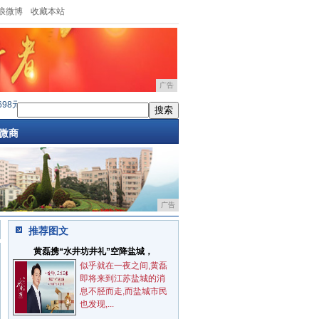
浪微博
收藏本站
广告
Nokia3310加推3G版本,售价69欧元
·
抓住“食补”新需求，元祖补冬三宝温暖上市
·
最薄
微商
广告
推荐图文
黄磊携“水井坊井礼”空降盐城，
似乎就在一夜之间,黄磊
即将来到江苏盐城的消
息不胫而走,而盐城市民
也发现,...