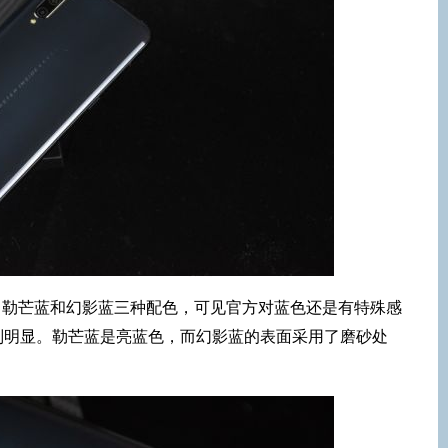
竞速黑、勒芒蓝和幻影蓝三种配色，可见官方对蓝色还是有特殊感
别明显。勒芒蓝是亮蓝色，而幻影蓝的表面采用了磨砂处