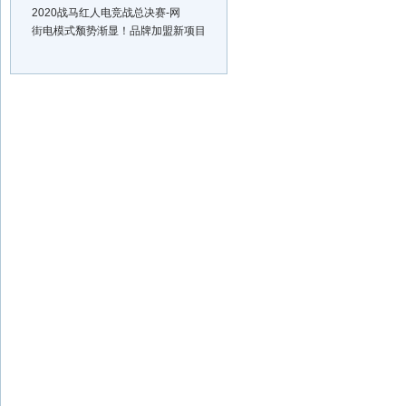
2020战马红人电竞战总决赛-网
街电模式颓势渐显！品牌加盟新项目