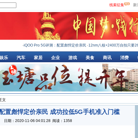
线索征集
新
·
iQOO Pro 5G评测：配置彪悍定价亲民
·
12nm八核+2400万自拍只要2698元,v
·
娱乐
汽车
家居
企业
游戏
美食
商讯
消费
 正文
评测：配置彪悍定价亲民 成功拉低5G手机准入门槛
：
日期：
2020-11-06 04:01:28
阅读：1358