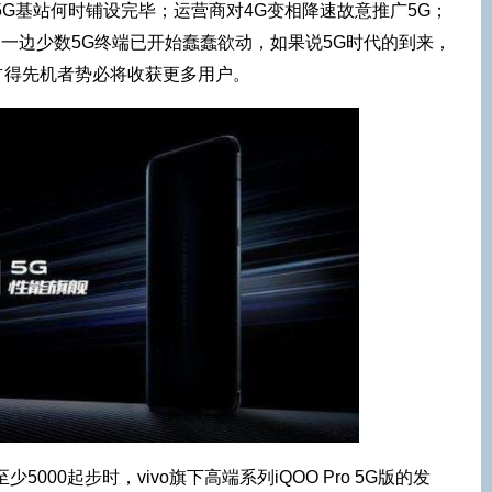
5G基站何时铺设完毕；运营商对4G变相降速故意推广5G；
..另一边少数5G终端已开始蠢蠢欲动，如果说5G时代的到来，
占得先机者势必将收获更多用户。
000起步时，vivo旗下高端系列iQOO Pro 5G版的发