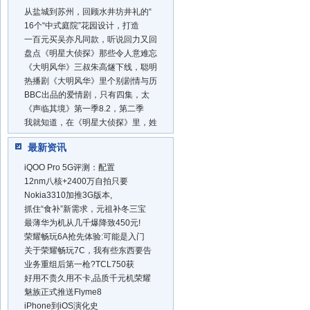
从盐城到苏州，回顾水井坊井礼的“
16个“中式庭院”花园设计，打造
一百元买吴亦凡同款，听说回力又回
盘点《明星大侦探》那些令人意难忘
《大明风华》三叔朱高燧下线，聪明
热播剧《大明风华》里个别剧情与历
BBC出品的爱情剧，只有四集，太
《声临其境》第一季8.2，第二季
我就知道，在《明星大侦探》里，姓
最新资讯
iQOO Pro 5G评测：配置
12nm八核+2400万自拍只要
Nokia3310加推3G版本,
抓住“食补”新需求，元祖补冬三宝
最薄华为机从几千爆降致450元!
荣耀畅玩6A抢先体验:可能是入门
关于荣耀畅玩7C，我有些东西要告
业务重组后第一枪?TCL750获
好用不贵久用不卡,品质千元机荣耀
魅族正式推送Flyme8
iPhone到iOS演化史