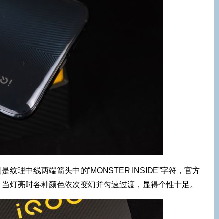
理中线两端箭头中的“MONSTER INSIDE”字符，官方
，当灯亮时各种颜色依次变幻并匀速过渡，显得个性十足。