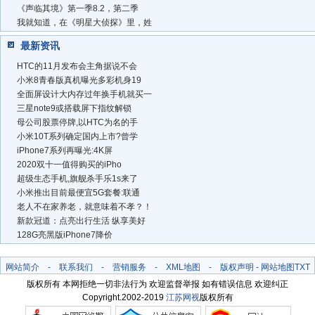
《声临其境》第一季8.2，第二季
我就知道，在《明星大侦探》里，姓
最新资讯
HTC的11月发布会主角据说不会
小米8青春版真机曝光多彩机身19
全面屏设计大内存过年换手机就买一
三星note9或搭载屏下指纹解锁
母公司股票停牌,以HTC为名的手
小米10T系列确定国内上市?曾学
iPhone7系列再曝光:4K屏
2020双十一值得购买的iPho
超级生态手机,旗舰杀手乐1s来了
小米推出目前最便宜5G套餐:联通
老人不在家养老，就意味着不孝？！
新款冠道：点亮出行生活 纵享美好
128G亮黑版iPhone7降价
网站简介
-
联系我们
-
营销服务
-
XML地图
-
版权声明
-
网站地图
TXT
版权所有 本网拒绝一切非法行为 欢迎监督举报 如有错误信息 欢迎纠正
Copyright.2002-2019
江苏网视
版权所有