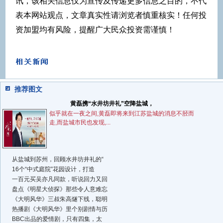
讯，该相关信息仅为宣传及传递更多信息之目的，不代
表本网站观点，文章真实性请浏览者慎重核实！任何投
资加盟均有风险，提醒广大民众投资需谨慎！
推荐图文
黄磊携“水井坊井礼”空降盐城，
似乎就在一夜之间,黄磊即将来到江苏盐城的消息不胫而
走,而盐城市民也发现,...
从盐城到苏州，回顾水井坊井礼的“
16个“中式庭院”花园设计，打造
一百元买吴亦凡同款，听说回力又回
盘点《明星大侦探》那些令人意难忘
《大明风华》三叔朱高燧下线，聪明
热播剧《大明风华》里个别剧情与历
BBC出品的爱情剧，只有四集，太