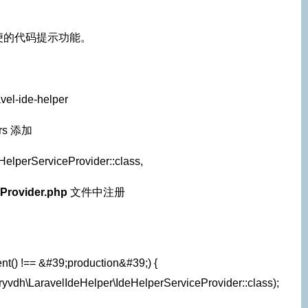
于实现方便的代码提示功能。
vel-ide-helper
ers 添加
HelperServiceProvider::class,
Provider.php
文件中注册
ent() !== &#39;production&#39;) {
arryvdh\LaravelIdeHelper\IdeHelperServiceProvider::class);