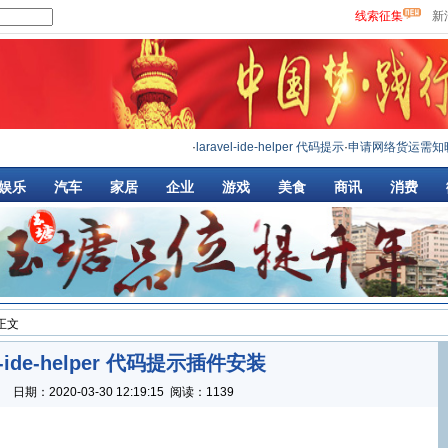
线索征集
新
·
laravel-ide-helper 代码提示
·
申请网络货运需知晓
娱乐
汽车
家居
企业
游戏
美食
商讯
消费
 正文
el-ide-helper 代码提示插件安装
：
日期：
2020-03-30 12:19:15
阅读：1139