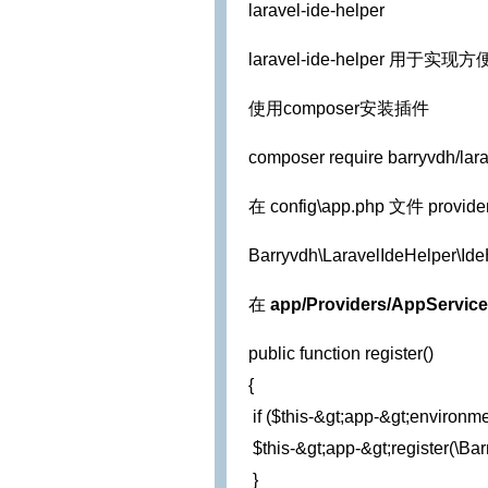
laravel-ide-helper
laravel-ide-helper 用
使用composer安装插件
composer require barryvdh/lara
在 config\app.php 文件 provid
Barryvdh\LaravelIdeHelper\Ide
在
app/Providers/AppService
public function register()
{
 if ($this-&gt;app-&gt;environm
 $this-&gt;app-&gt;register(\B
 }