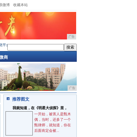
浪微博
收藏本站
广告
平台好用与否的重要性
·
「更新」流量来源分析详解
·
智造琅琊榜：聚焦物联网人才服务
微商
广告
推荐图文
我就知道，在《明星大侦探》里，
一开始，被害人是甄木
偶，当时，还多了一个
甄律师，就知道，你在
后面肯定会被...