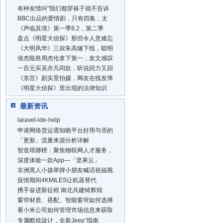
有种友情叫"我们都穿袜子就不告诉
BBC出品的爱情剧，只有四集，太
《声临其境》第一季8.2，第二季
盘点《明星大侦探》那些令人意难忘
《大明风华》三叔朱高燧下线，聪明
张杰险胜周杰伦拿下第一，发文感叹
一百元买吴亦凡同款，听说回力又回
《东宫》剧实景拍摄，网友在线发弹
《明星大侦探》里出现的法律知识
最新资讯
laravel-ide-help
申请网络货运需知晓平台好用与否的
「更新」流量来源分析详解
智造琅琊榜：聚焦物联网人才服务，
深度体验一款App—「坚果云」
非洲黑人小孩举牌小朋友喊话祝福视
疫情期间4KMILES让机器替代
携手奋进新征程 南北共建铸辉煌
窗帘材质、搭配、智能窗帘如何选择
看小米公司如何管理市场信息来获取
专属酷炫设计，全新Jeep⁺指南