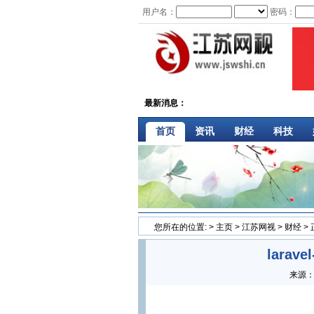
用户名：
密码：
最新消息：
首页
资讯
财经
科技
您所在的位置:
>
主页
>
江苏网视
>
财经
>
larav
来源