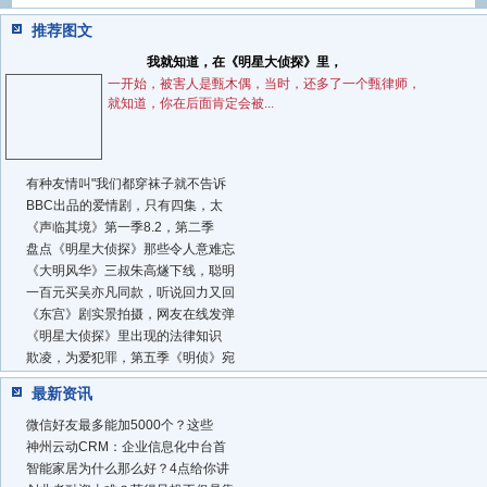
推荐图文
我就知道，在《明星大侦探》里，
一开始，被害人是甄木偶，当时，还多了一个甄律师，
就知道，你在后面肯定会被...
有种友情叫"我们都穿袜子就不告诉
BBC出品的爱情剧，只有四集，太
《声临其境》第一季8.2，第二季
盘点《明星大侦探》那些令人意难忘
《大明风华》三叔朱高燧下线，聪明
一百元买吴亦凡同款，听说回力又回
《东宫》剧实景拍摄，网友在线发弹
《明星大侦探》里出现的法律知识
欺凌，为爱犯罪，第五季《明侦》宛
最新资讯
微信好友最多能加5000个？这些
神州云动CRM：企业信息化中台首
智能家居为什么那么好？4点给你讲