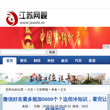
广告
首页
资讯
财经
科技
娱乐
汽车
家居
企业
游戏
美食
商讯
消费
微商
广告
您所在的位置:
>
主页
>
江苏网视
>
美食
> 正文
微信好友最多能加5000个？这些冷知识，看完让
来源：
日期：
2020-03-28 09:26:32
阅读：1622
你涨知识