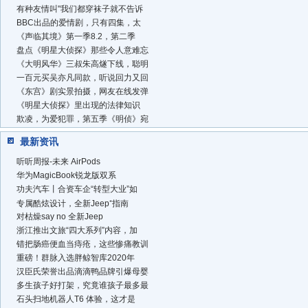
有种友情叫"我们都穿袜子就不告诉
BBC出品的爱情剧，只有四集，太
《声临其境》第一季8.2，第二季
盘点《明星大侦探》那些令人意难忘
《大明风华》三叔朱高燧下线，聪明
一百元买吴亦凡同款，听说回力又回
《东宫》剧实景拍摄，网友在线发弹
《明星大侦探》里出现的法律知识
欺凌，为爱犯罪，第五季《明侦》宛
最新资讯
听听周报-未来 AirPods
华为MagicBook锐龙版双系
功夫汽车丨合资车企“转型大业”如
专属酷炫设计，全新Jeep⁺指南
对枯燥say no 全新Jeep
浙江推出文旅“四大系列”内容，加
错把肠癌便血当痔疮，这些惨痛教训
重磅！群脉入选胖鲸智库2020年
汉臣氏荣誉出品滴滴鸭品牌引爆母婴
多生孩子好打架，究竟谁孩子最多最
石头扫地机器人T6 体验，这才是