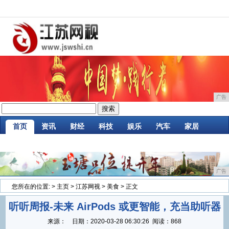
广告
首页
资讯
财经
科技
娱乐
汽车
家居
企业
游戏
美食
商讯
消费
微商
广告
您所在的位置:
>
主页
>
江苏网视
>
美食
> 正文
听听周报-未来 AirPods 或更智能，充当助听器
来源：
日期：
2020-03-28 06:30:26
阅读：868