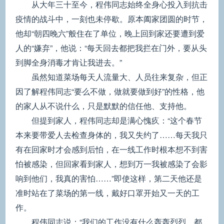
从大年三十至今，程伟同志始终全身心投入到抗击
疫情的战斗中，一刻也未停歇。原本阖家团圆的时节，
他却“朝四晚六”般住在了单位，晚上回到家还要遭到爱
人的“嫌弃”，他说：“每天回去都把我拦在门外，要从头
到脚全身消毒才肯让我进去。”
虽然知道菜场每天人流量大、人员往来复杂，但正
因了解程伟同志“要么不做，做就要做到好”的性格，他
的家人从不说什么，只是默默的信任他、支持他。
但提到家人，程伟同志却是满心愧疚：“这个春节
本来要带爱人去检查身体的，我又失约了……每天我只
有在回家时才会感到后怕，在一线工作时根本想不到害
怕被感染，但回家看到家人，想到万一我被感染了会影
响到他们，我真的害怕……”即使这样，第二天他还是
准时站在了菜场的第一线，戴好口罩开始又一天的工
作。
程伟同志说：“我们的工作没有什么轰轰烈烈，都