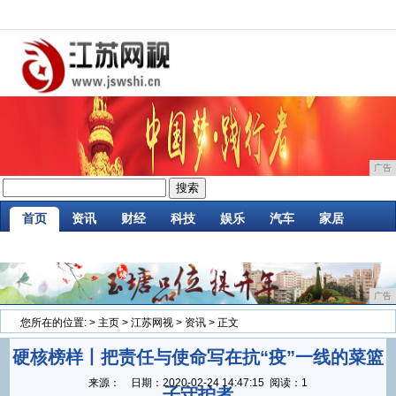
广告
首页
资讯
财经
科技
娱乐
汽车
家居
企业
游戏
美食
商讯
消费
微商
广告
您所在的位置:
>
主页
>
江苏网视
>
资讯
> 正文
硬核榜样丨把责任与使命写在抗“疫”一线的菜篮
来源：
日期：
2020-02-24 14:47:15
阅读：1
子守护者