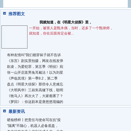
推荐图文
我就知道，在《明星大侦探》里，
一开始，被害人是甄木偶，当时，还多了一个甄律师，
就知道，你在后面肯定会被...
有种友情叫"我们都穿袜子就不告诉
《东宫》剧实景拍摄，网友在线发弹
欺凌，为爱犯罪，第五季《明侦》宛
张一山开启直男兔耳戴法！以为刘星
《声临其境》第一季8.2，第二季
盘点《明星大侦探》那些令人意难忘
《大明风华》三叔朱高燧下线，聪明
《牧马人》再次火了，大家都累了？
《梦回》：你这剧本是唐悠悠现编的
最新资讯
硬核榜样丨把责任与使命写在抗“疫
“隔离”不隔心，机器人必备底盘，