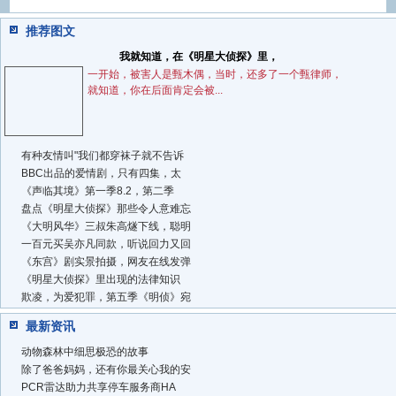
推荐图文
我就知道，在《明星大侦探》里，
一开始，被害人是甄木偶，当时，还多了一个甄律师，
就知道，你在后面肯定会被...
有种友情叫"我们都穿袜子就不告诉
BBC出品的爱情剧，只有四集，太
《声临其境》第一季8.2，第二季
盘点《明星大侦探》那些令人意难忘
《大明风华》三叔朱高燧下线，聪明
一百元买吴亦凡同款，听说回力又回
《东宫》剧实景拍摄，网友在线发弹
《明星大侦探》里出现的法律知识
欺凌，为爱犯罪，第五季《明侦》宛
最新资讯
动物森林中细思极恐的故事
除了爸爸妈妈，还有你最关心我的安
PCR雷达助力共享停车服务商HA