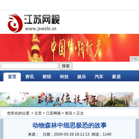
广告
首页
资讯
财经
科技
娱乐
汽车
家居
企业
游戏
美食
商讯
消费
微商
广告
您所在的位置:
>
主页
>
江苏网视
>
资讯
> 正文
动物森林中细思极恐的故事
来源：
日期：
2020-03-29 18:11:13
阅读：1140