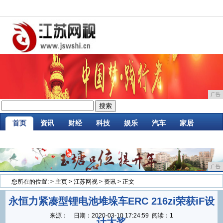
广告
首页
资讯
财经
科技
娱乐
汽车
家居
企业
游戏
美食
商讯
消费
微商
广告
您所在的位置:
>
主页
>
江苏网视
>
资讯
> 正文
永恒力紧凑型锂电池堆垛车ERC 216zi荣获iF设
来源：
日期：
2020-03-10 17:24:59
阅读：1
计大奖