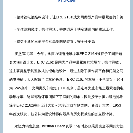
·
整体锂电池结构设计，让ERC 216zi成为同类型产品中最紧凑的车辆
·
车体结构紧凑，操作灵活，特别适用于狭窄通道内的物流工作。
·
得益于新的三侧平台和高架防护装置，安全性更高
汉堡/慕尼黑：今年，永恒力锂电池堆垛车ERC 216zi被授予了国际知
名奖项iF设计奖。ERC 216zi是同类产品中最紧凑的堆垛车，操作灵敏，
这主要得益于其整体式的锂电池设计，通过去除了操作员平台和门架之间
的电池槽，大大缩短了叉车的长度。 ERC 216zi的车身（不含货叉）尺寸
为1245毫米，比同类叉车缩短了170毫米，是迄今为止市场上最紧凑的电
动堆垛车。这些都给评审团留下了深刻的印象，因此授予永恒力锂电池堆
垛车ERC 216zi在iF设计大奖－汽车/运载车辆类别。 iF设计大奖于1953
年首次颁发，被公认为是设计界内最具有历史权威性的独立设计奖。
永恒力销售总监Christian Erlach表示：“有时必须采用完全不同的方法