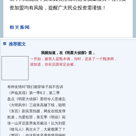
资加盟均有风险，提醒广大民众投资需谨慎！
推荐图文
我就知道，在《明星大侦探》里，
一开始，被害人是甄木偶，当时，还多了一个甄律师，
就知道，你在后面肯定会被...
有种友情叫"我们都穿袜子就不告诉
《声临其境》第一季8.2，第二季
盘点《明星大侦探》那些令人意难忘
《大明风华》三叔朱高燧下线，聪明
《东宫》剧实景拍摄，网友在线发弹
欺凌，为爱犯罪，第五季《明侦》宛
张一山开启直男兔耳戴法！以为刘星
《牧马人》再次火了，大家都累了？
《梦回》：你这剧本是唐悠悠现编的