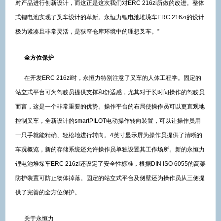
对产品进行创新设计，而这正是这次我们对ERC 216zi所做的改进。整体
式锂电池实现了叉车设计的革新。永恒力锂电池堆垛车ERC 216zi的设计
极为紧凑且非常灵活，是狭窄仓库环境中的理想叉车。”
全方位保护
在开发ERC 216zi时，永恒力特别注意了叉车的人体工程学。固定的
站立式平台可为驾驶员提供支撑和舒适感，尤其对于长时间操作的驾驶员
而言，这是一个非常重要的优势。操作平台的布局使操作员可以更直观地
控制叉车，全新设计的smartPILOT电动操作转向装置，可以让操作员用
一只手就能精确、轻松地进行转向。4英寸显示屏为操作员提供了清晰的
车况概览，新的存储系统还允许操作员单独设置其工作场所。新的永恒力
锂电池堆垛车ERC 216zi还设定了安全性标准，根据DIN ISO 6055的高架
防护装置可防止物体掉落。固定的站立式平台及侧壁还为操作员从三侧提
供了完善的全方位保护。
关于永恒力