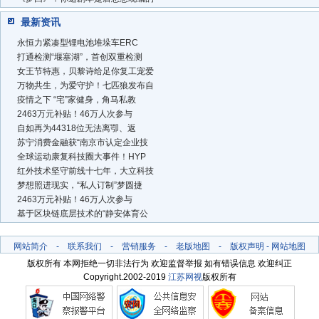
最新资讯
永恒力紧凑型锂电池堆垛车ERC
打通检测“堰塞湖”，首创双重检测
女王节特惠，贝黎诗给足你复工宠爱
万物共生，为爱守护！七匹狼发布自
疫情之下 “宅”家健身，角马私教
2463万元补贴！46万人次参与
自如再为44318位无法离卾、返
苏宁消费金融获“南京市认定企业技
全球运动康复科技圈大事件！HYP
红外技术坚守前线十七年，大立科技
梦想照进现实，“私人订制”梦圆捷
2463万元补贴！46万人次参与
基于区块链底层技术的“静安体育公
网站简介
-
联系我们
-
营销服务
-
老版地图
-
版权声明
-
网站地图
版权所有 本网拒绝一切非法行为 欢迎监督举报 如有错误信息 欢迎纠正
Copyright.2002-2019
江苏网视
版权所有