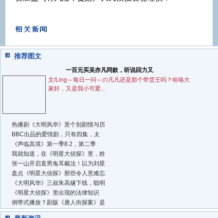
推荐图文
一百元买吴亦凡同款，听说回力又
文/Ling～每日一问～の凡凡还是那个带货王吗？哈咯大
家好，又是我小可爱...
热播剧《大明风华》里个别剧情与历
BBC出品的爱情剧，只有四集，太
《声临其境》第一季8.2，第二季
我就知道，在《明星大侦探》里，姓
张一山开启直男兔耳戴法！以为刘星
盘点《明星大侦探》那些令人意难忘
《大明风华》三叔朱高燧下线，聪明
《明星大侦探》里出现的法律知识
倒带式播放？剧版《唐人街探案》是