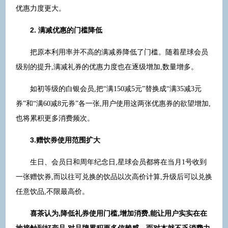
优惠力度更大。
2. 满减优惠的门槛降低
把原本利用率并不高的满减券降低了门槛。随着星球会员
级别的提升,满减礼券的优惠力度也在逐级增加,数量增多。
如初等级的白银会员,把“满150减5元”替换成“满35减3元
券”和“满60减8元券”各一张,用户使用这两张优惠券的欲望增加,
也将累积更多消费频次。
3.
赠饮券使用范围扩大
生日、会员日和周年纪念日,星球会员都将在当月1号收到
一张赠饮券,而以往可兑换的饮品以次高价计算,升级后可以兑换
任意饮品,不限最高价。
喜茶认为,降低礼券使用门槛,增加消费,能让用户实实在在
地接触到好产品,对品牌累积更多信赖感。而对本就不乏消费力