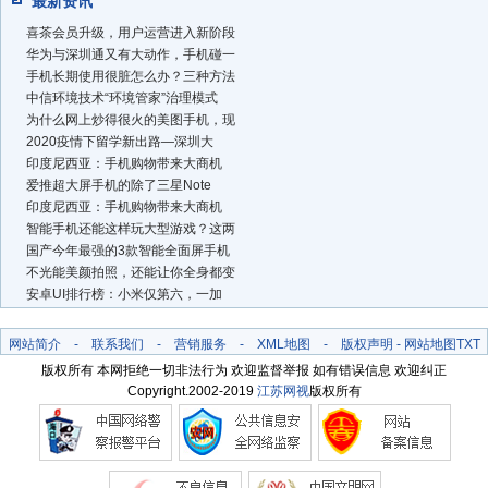
最新资讯
喜茶会员升级，用户运营进入新阶段
华为与深圳通又有大动作，手机碰一
手机长期使用很脏怎么办？三种方法
中信环境技术“环境管家”治理模式
为什么网上炒得很火的美图手机，现
2020疫情下留学新出路—深圳大
印度尼西亚：手机购物带来大商机
爱推超大屏手机的除了三星Note
印度尼西亚：手机购物带来大商机
智能手机还能这样玩大型游戏？这两
国产今年最强的3款智能全面屏手机
不光能美颜拍照，还能让你全身都变
安卓UI排行榜：小米仅第六，一加
网站简介
-
联系我们
-
营销服务
-
XML地图
-
版权声明
-
网站地图
TXT
版权所有 本网拒绝一切非法行为 欢迎监督举报 如有错误信息 欢迎纠正
Copyright.2002-2019
江苏网视
版权所有