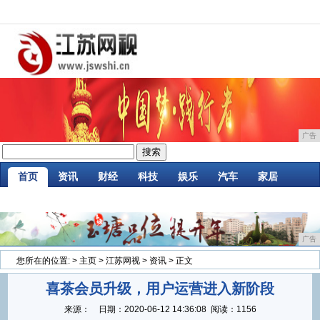
广告
首页
资讯
财经
科技
娱乐
汽车
家居
企业
游戏
美食
商讯
消费
微商
广告
您所在的位置:
>
主页
>
江苏网视
>
资讯
> 正文
喜茶会员升级，用户运营进入新阶段
来源：
日期：
2020-06-12 14:36:08
阅读：1156