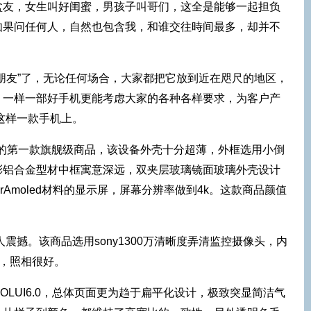
盆友，女生叫好闺蜜，男孩子叫哥们，这全是能够一起担负
如果问任何人，自然也包含我，和谁交往時间最多，却并不
朋友”了，无论任何场合，大家都把它放到近在咫尺的地区，
。一样一部好手机更能考虑大家的各种各样要求，为客户产
这样一款手机上。
手的第一款旗舰级商品，该设备外壳十分超薄，外框选用小倒
彩铝合金型材中框寓意深远，双夹层玻璃镜面玻璃外壳设计
erAmoled材料的显示屏，屏幕分辨率做到4k。这款商品颜值
震撼。该商品选用sony1300万清晰度弄清监控摄像头，内
头，照相很好。
OLUI6.0，总体页面更为趋于扁平化设计，极致突显简洁气