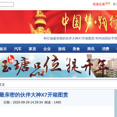
线索征集
新
·
和它做最亲密的伙伴大神X7开箱图赏
·
时尚拍照好手荣耀
娱乐
汽车
家居
企业
游戏
美食
商讯
消费
 正文
最亲密的伙伴大神X7开箱图赏
：
日期：
2020-09-29 14:29:34
阅读：1460