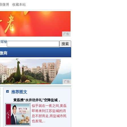
浪微博
收藏本站
广告
畅玩5A多版本现货
·
三星S7 edge体验：除了系统我意见不大
·
iPhone7加3DTouchH
微商
广告
推荐图文
黄磊携“水井坊井礼”空降盐城，
似乎就在一夜之间,黄磊
即将来到江苏盐城的消
息不胫而走,而盐城市民
也发现,...