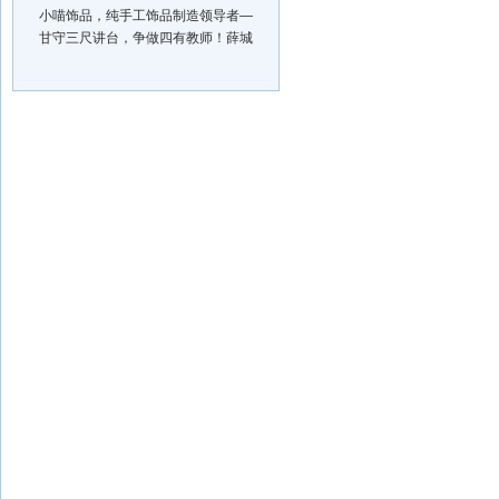
小喵饰品，纯手工饰品制造领导者—
甘守三尺讲台，争做四有教师！薛城