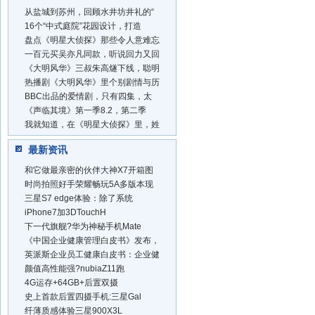
从盐城到苏州，回顾水井坊井礼的“
16个“中式庭院”花园设计，打造
盘点《明星大侦探》那些令人意难忘
一百元买吴亦凡同款，听说回力又回
《大明风华》三叔朱高燧下线，聪明
热播剧《大明风华》里个别剧情与历
BBC出品的爱情剧，只有四集，太
《声临其境》第一季8.2，第二季
我就知道，在《明星大侦探》里，姓
最新资讯
和它做最亲密的伙伴大神X7开箱图
时尚拍照好手荣耀畅玩5A多版本现
三星S7 edge体验：除了系统
iPhone7加3DTouchH
下一代旗舰?华为神秘手机Mate
《中国企业健康管理白皮书》发布，
英派斯企业员工健康白皮书：企业健
颜值高性能强?nubiaZ11跑
4G运存+64GB+后置双摄
史上首款后置四摄手机:三星Gal
纤薄质感体验三星900X3L