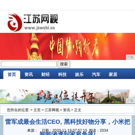
广告
首页
资讯
财经
科技
娱乐
汽车
家居
企业
游戏
美食
商讯
消费
微商
广告
您所在的位置:
>
主页
>
江苏网视
>
资讯
> 正文
雷军成最会生活CEO, 黑科技好物分享，小米把
来源：
日期：
2020-11-19 07:07:10
阅读：2034
智能渗透到家庭角落!