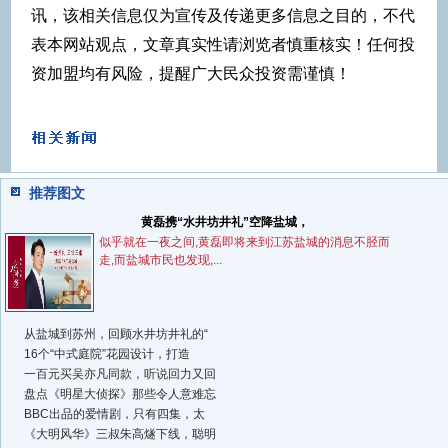
讯，该相关信息仅为宣传及传递更多信息之目的，不代
表本网站观点，文章真实性请浏览者慎重核实！任何投
资加盟均有风险，提醒广大民众投资需谨慎！
推荐图文
黄磊携“水井坊井礼”空降盐城，
似乎就在一夜之间,黄磊即将来到江苏盐城的消息不胫而
走,而盐城市民也发现,...
从盐城到苏州，回顾水井坊井礼的“
16个“中式庭院”花园设计，打造
一百元买吴亦凡同款，听说回力又回
盘点《明星大侦探》那些令人意难忘
BBC出品的爱情剧，只有四集，太
《大明风华》三叔朱高燧下线，聪明