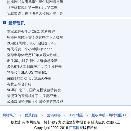
热播剧《大明风华》里个别剧情与历
《声临其境》第一季8.2，第二季
我就知道，在《明星大侦探》里，姓
最新资讯
雷军成最会生活CEO, 黑科技好
智能家居纯干货！选这些才不会被坑
2G激活网站，3G开启社交，4G
每天花费一个小时学习Spring
全球半导体经历19年来最大跌幅，
出生30小时后 新生儿确诊感染新
多达6种人工智能应用，亲手操控未
特斯拉(TSLA.US)市值超1
app端的自动化，浅谈APPiu
有赞云平台介绍!
5G风口之下，国产光模块蓄势待发
最便宜的智能机来了，只要27元，
成渝双城经济圈：中国经济第四极成
网站简介
-
联系我们
-
营销服务
-
XML地图
-
版权声明
-
网站地图
TXT
版权所有 本网拒绝一切非法行为 欢迎监督举报 如有错误信息 欢迎纠正
Copyright.2002-2019
江苏网视
版权所有