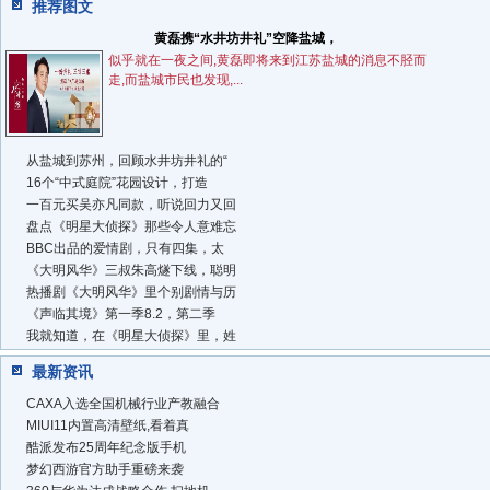
推荐图文
黄磊携“水井坊井礼”空降盐城，
似乎就在一夜之间,黄磊即将来到江苏盐城的消息不胫而
走,而盐城市民也发现,...
从盐城到苏州，回顾水井坊井礼的“
16个“中式庭院”花园设计，打造
一百元买吴亦凡同款，听说回力又回
盘点《明星大侦探》那些令人意难忘
BBC出品的爱情剧，只有四集，太
《大明风华》三叔朱高燧下线，聪明
热播剧《大明风华》里个别剧情与历
《声临其境》第一季8.2，第二季
我就知道，在《明星大侦探》里，姓
最新资讯
CAXA入选全国机械行业产教融合
MIUI11内置高清壁纸,看着真
酷派发布25周年纪念版手机
梦幻西游官方助手重磅来袭