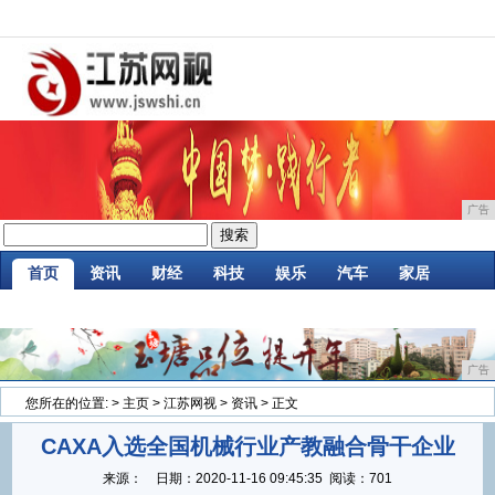
广告
首页
资讯
财经
科技
娱乐
汽车
家居
企业
游戏
美食
商讯
消费
微商
广告
您所在的位置:
>
主页
>
江苏网视
>
资讯
> 正文
CAXA入选全国机械行业产教融合骨干企业
来源：
日期：
2020-11-16 09:45:35
阅读：701