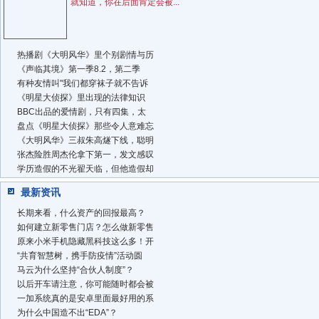
就知道，你在后面肯定会被...
热播剧《大明风华》里个别剧情与历
《声临其境》第一季8.2，第二季
有种友情叫"我们都穿袜子就不告诉
《明星大侦探》里出现的法律知识
BBC出品的爱情剧，只有四集，太
盘点《明星大侦探》那些令人意难忘
《大明风华》三叔朱高燧下线，聪明
张杰险胜周杰伦拿下第一，发文感叹
学历造假的不光翟天临，但他造假却
最新资讯
长期来看，什么资产的回报最高？
如何建立新零售门店？怎么做新零售
原来小米手机隐藏黑科技这么多！开
“共育智慧树，携手防疫情”活动圆
马云为什么坚持“合伙人制度”？
以后开车请注意，你可能随时都会被
一加系统真的是安卓里面最好用的系
为什么中国造不出“EDA”？