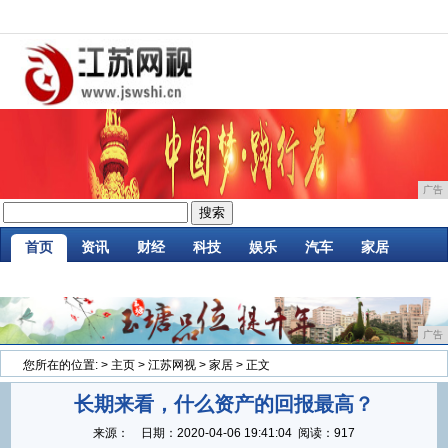
广告
首页
资讯
财经
科技
娱乐
汽车
家居
企业
游戏
美食
商讯
消费
微商
广告
您所在的位置:
>
主页
>
江苏网视
>
家居
> 正文
长期来看，什么资产的回报最高？
来源：
日期：
2020-04-06 19:41:04
阅读：917