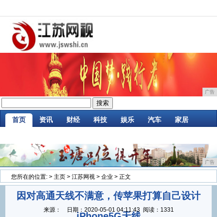
广告
首页
资讯
财经
科技
娱乐
汽车
家居
企业
游戏
美食
商讯
消费
微商
广告
您所在的位置:
>
主页
>
江苏网视
>
企业
> 正文
因对高通天线不满意，传苹果打算自己设计
来源：
日期：
2020-05-01 04:11:43
阅读：1331
iPhone5G天线