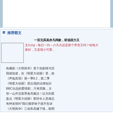
推荐图文
一百元买吴亦凡同款，听说回力又
文/Ling～每日一问～の凡凡还是那个带货王吗？哈咯大
家好，又是我小可爱...
热播剧《大明风华》里个别剧情与历
我就知道，在《明星大侦探》里，姓
《声临其境》第一季8.2，第二季
《明星大侦探》里出现的法律知识
BBC出品的爱情剧，只有四集，太
张一山开启直男兔耳戴法！以为刘星
盘点《明星大侦探》那些令人意难忘
有种友情叫"我们都穿袜子就不告诉
《大明风华》三叔朱高燧下线，聪明