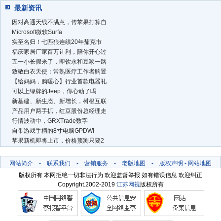
最新资讯
因对高通天线不满意，传苹果打算自
Microsoft微软Surfa
实至名归！七匹狼连续20年茄克市
福庆家居厂家百万让利，陪你开心过
五一小长假来了，即饮永和豆浆一路
致敬白衣天使：常熟医疗工作者购置
【给妈妈，购暖心】行业首款电器礼
可以上绿牌的Jeep，你心动了吗
新基建、新生态、新增长，树根互联
产品用户两手抓，红豆股份总经理走
行情波动中，GRXTrade数字
自带游戏手柄的8寸电脑GPDWI
苹果新机即将上市，价格预测只要2
网站简介
-
联系我们
-
营销服务
-
老版地图
-
版权声明
-
网站地图
版权所有 本网拒绝一切非法行为 欢迎监督举报 如有错误信息 欢迎纠正
Copyright.2002-2019
江苏网视
版权所有